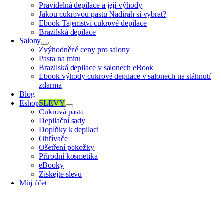
Pravidelná depilace a její výhody
Jakou cukrovou pastu Nadirah si vybrat?
Ebook Tajemství cukrové depilace
Brazilská depilace
Salony
Zvýhodněné ceny pro salony
Pasta na míru
Brazilská depilace v salonech eBook
Ebook výhody cukrové depilace v salonech na stáhnutí
zdarma
Blog
Eshop
SLEVY
Cukrová pasta
Depilační sady
Doplňky k depilaci
Ohřívače
Ošetření pokožky
Přírodní kosmetika
eBooky
Získejte slevu
Můj účet