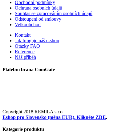
Obchodní podmínky
Ochrana osobních údajů
Souhlas se zpracováním osobních údajů
Odstoupení od smlouvy
Velkoobchod
Kontakt
Jak funguje náš e-shop
Otázky FAQ
Reference
Náš příběh
Platební brána ComGate
Copyright 2018 REMILA s.r.o.
Facebook
YouTube
Toggle
Eshop pro Slovensko (měna EUR). Klikněte ZDE
.
Sliding
Bar
Kategorie produktu
Area