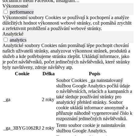
sociálních médií Facebook, Instagram…
Výkonnostné
performance
Výkonnostní soubory Cookies se používají k pochopení a analýze
důležitých hodnot výkonnosti webové stránky, což pomáhá zrychlit
a zefektivnit prohlížení a používání webové stránky.
Analytické
analytics
Analytické soubory Cookies nám pomáhají lépe pochopit chování
našich uživatelů stránky, analyzovat výkonnost stránek, produktů a
služeb a kde potřebujeme stránku zlepšit. Ukládají informace, jako
je počet návštěvníků, počet jedinečných návštěvníků, které stránky
byly navštíveny, zdroje návštěvy atp.
Cookie
Délka
Popis
Soubor Cookies _ga nainstalovaný
službou Google Analytics počítá údaje
o návštěvnících, relacích a kampaních a
také sleduje používání stránky pro
_ga
2 roky
analytický přehled stránky. Soubor
cookie ukládá informace anonymně a
přiřazuje náhodně vygenerované číslo k
rozpoznání jedinečných návštěvníků.
Tento soubor cookie je nainstalován
_ga_3BYG1062RJ
2 roky
službou Google Analytics.