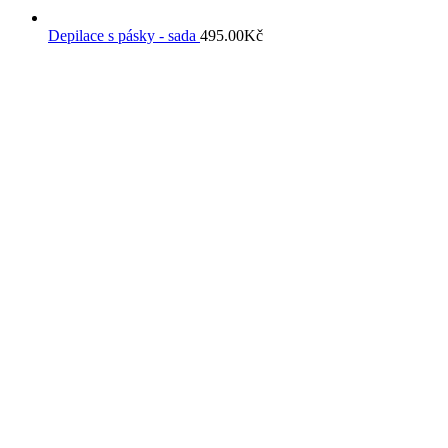
Depilace s pásky - sada
495.00
Kč