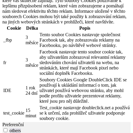
které vás skutečně zajímají. Tyto soubory Cookies používáme k
lepšímu přizpůsobení reklam, které vám zobrazujeme a pomáhají
nám sledovat efektivitu těchto reklam. Informace uložené v těchto
souborech Cookies mohou být také použity k zobrazování reklam,
na jiných webových stránkách v prohlížeči, které navštívíte.
Cookie
Délka
Popis
Tento soubor Cookies nastavuje společnost
3
_fbp
Facebook tak, aby zobrazovala reklamy na
měsíce
Facebooku, po návštěvě webové stránky.
Facebook nastavuje tento soubor cookie tak,
aby uživatelům zobrazoval relevantní reklamy
3
fr
sledováním chování uživatelů na webu, na
měsíce
stránkách, které mají Facebook pixel nebo
sociální doplněk Facebooku.
Soubory Cookies Google DoubleClick IDE se
používají k ukládání informací o tom, jak
1 rok
IDE
uživatel používá webovou stránku, aby mohl
24 dní
podle profilu uživatele prezentovat reklamy,
které jsou pro něj důležité.
Test_cookie nastavuje doubleclick.net a používá
15
test_cookie
se k určení, zda prohlížeč uživatele podporuje
minut
soubory cookie.
Preferenční
others