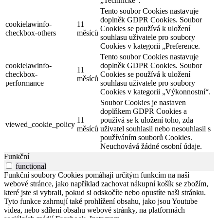
„Technické“.
Tento soubor Cookies nastavuje
doplněk GDPR Cookies. Soubor
cookielawinfo-
11
Cookies se používá k uložení
checkbox-others
měsíců
souhlasu uživatele pro soubory
Cookies v kategorii „Preference.
Tento soubor Cookies nastavuje
cookielawinfo-
doplněk GDPR Cookies. Soubor
11
checkbox-
Cookies se používá k uložení
měsíců
performance
souhlasu uživatele pro soubory
Cookies v kategorii „Výkonnostní“.
Soubor Cookies je nastaven
doplňkem GDPR Cookies a
11
používá se k uložení toho, zda
viewed_cookie_policy
měsíců
uživatel souhlasil nebo nesouhlasil s
používáním souborů Cookies.
Neuchovává žádné osobní údaje.
Funkční
functional
Funkční soubory Cookies pomáhají určitým funkcím na naší
webové stránce, jako například zachovat nákupní košík se zbožím,
které jste si vybrali, pokud si odskočíte nebo opustíte naši stránku.
Tyto funkce zahrnují také prohlížení obsahu, jako jsou Youtube
videa, nebo sdílení obsahu webové stránky, na platformách