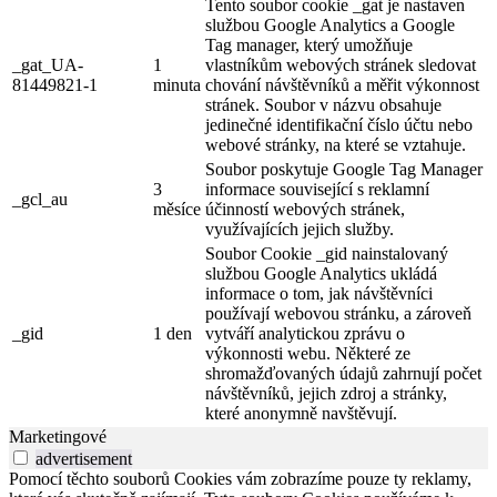
Tento soubor cookie _gat je nastaven
službou Google Analytics a Google
Tag manager, který umožňuje
_gat_UA-
1
vlastníkům webových stránek sledovat
81449821-1
minuta
chování návštěvníků a měřit výkonnost
stránek. Soubor v názvu obsahuje
jedinečné identifikační číslo účtu nebo
webové stránky, na které se vztahuje.
Soubor poskytuje Google Tag Manager
3
informace související s reklamní
_gcl_au
měsíce
účinností webových stránek,
využívajících jejich služby.
Soubor Cookie _gid nainstalovaný
službou Google Analytics ukládá
informace o tom, jak návštěvníci
používají webovou stránku, a zároveň
_gid
1 den
vytváří analytickou zprávu o
výkonnosti webu. Některé ze
shromažďovaných údajů zahrnují počet
návštěvníků, jejich zdroj a stránky,
které anonymně navštěvují.
Marketingové
advertisement
Pomocí těchto souborů Cookies vám zobrazíme pouze ty reklamy,