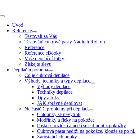
Přeskočit
na
obsah
Toggle
Navigation
Úvod
Reference
Testovali za Vás
Testování cukrové pasty Nadirah Roll on
Reference
Reference eBooky
Vaše depilační fotky
Získejte slevu
Depilační poradna
Co je cukrová depilace
Výhody, techniky a typy depilace
Výhody depilace
Techniky depilace
Tipy a triky
JAK správně depilovat
Nejčastější problémy při depilaci
Chloupky se nevytrhli
Modřinky a fleky na pokožce
Pasta se roztéká a nedá se strhnout z pokožky
Cukrová pasta nedrží na pokožce, klouže se po ní.
Zarůstající chloupky