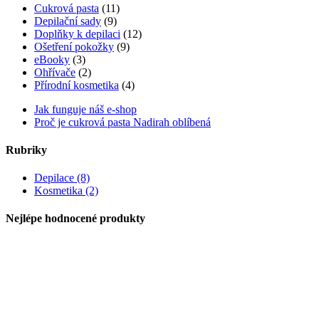
Cukrová pasta
(11)
Depilační sady
(9)
Doplňky k depilaci
(12)
Ošetření pokožky
(9)
eBooky
(3)
Ohřívače
(2)
Přírodní kosmetika
(4)
Jak funguje náš e-shop
Proč je cukrová pasta Nadirah oblíbená
Rubriky
Depilace (8)
Kosmetika (2)
Nejlépe hodnocené produkty