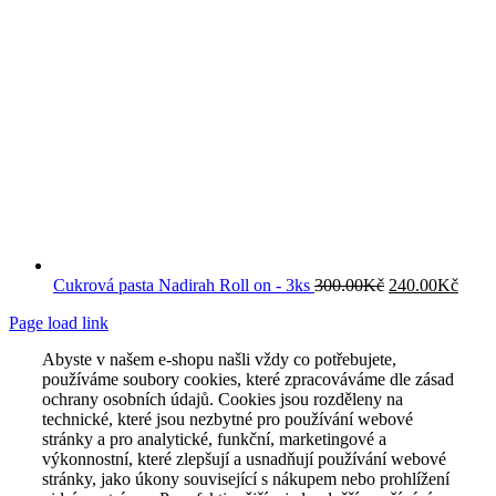
Původní
Aktuá
Cukrová pasta Nadirah Roll on - 3ks
300.00
Kč
240.00
Kč
cena
cena
Page load link
byla:
je:
300.00Kč.
240.
Abyste v našem e-shopu našli vždy co potřebujete,
používáme soubory cookies, které zpracováváme dle zásad
ochrany osobních údajů. Cookies jsou rozděleny na
technické, které jsou nezbytné pro používání webové
stránky a pro analytické, funkční, marketingové a
výkonnostní, které zlepšují a usnadňují používání webové
stránky, jako úkony související s nákupem nebo prohlížení