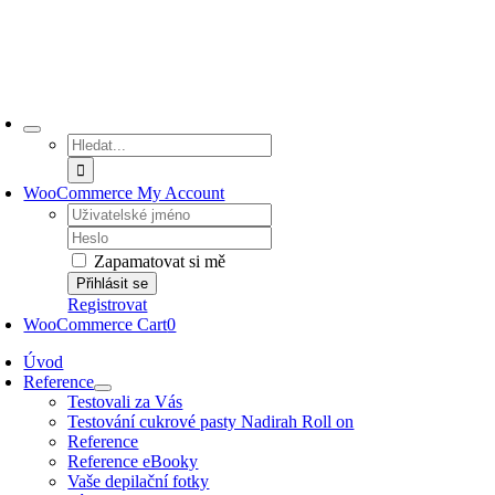
Přeskočit
na
obsah
Hledat:
WooCommerce My Account
Username:
Password:
Zapamatovat si mě
Registrovat
WooCommerce Cart
0
Úvod
Reference
Testovali za Vás
Testování cukrové pasty Nadirah Roll on
Reference
Reference eBooky
Vaše depilační fotky