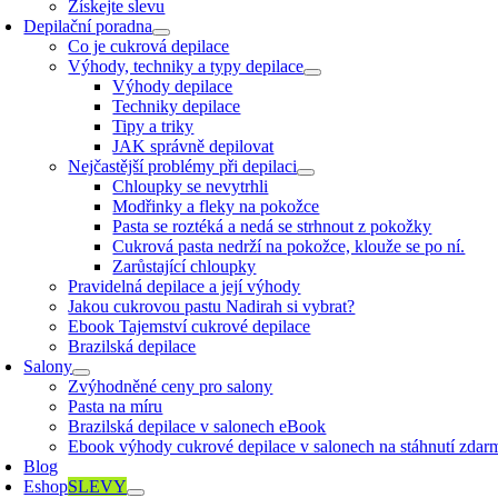
Získejte slevu
Depilační poradna
Co je cukrová depilace
Výhody, techniky a typy depilace
Výhody depilace
Techniky depilace
Tipy a triky
JAK správně depilovat
Nejčastější problémy při depilaci
Chloupky se nevytrhli
Modřinky a fleky na pokožce
Pasta se roztéká a nedá se strhnout z pokožky
Cukrová pasta nedrží na pokožce, klouže se po ní.
Zarůstající chloupky
Pravidelná depilace a její výhody
Jakou cukrovou pastu Nadirah si vybrat?
Ebook Tajemství cukrové depilace
Brazilská depilace
Salony
Zvýhodněné ceny pro salony
Pasta na míru
Brazilská depilace v salonech eBook
Ebook výhody cukrové depilace v salonech na stáhnutí zdar
Blog
Eshop
SLEVY