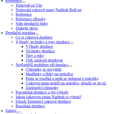
Reference
Testovali za Vás
Testování cukrové pasty Nadirah Roll on
Reference
Reference eBooky
Vaše depilační fotky
Získejte slevu
Depilační poradna
Co je cukrová depilace
Výhody, techniky a typy depilace
Výhody depilace
Techniky depilace
Tipy a triky
JAK správně depilovat
Nejčastější problémy při depilaci
Chloupky se nevytrhli
Modřinky a fleky na pokožce
Pasta se roztéká a nedá se strhnout z pokožky
Cukrová pasta nedrží na pokožce, klouže se po ní.
Zarůstající chloupky
Pravidelná depilace a její výhody
Jakou cukrovou pastu Nadirah si vybrat?
Ebook Tajemství cukrové depilace
Brazilská depilace
Salony