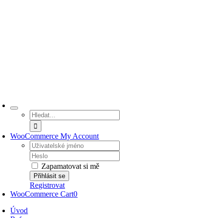
Přeskočit
na
obsah
Hledat:
WooCommerce My Account
Username:
Password:
Zapamatovat si mě
Registrovat
WooCommerce Cart
0
Úvod