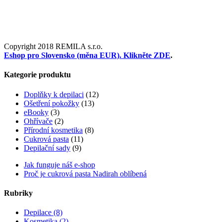
Copyright 2018 REMILA s.r.o.
Facebook
YouTube
Toggle
Eshop pro Slovensko (měna EUR). Klikněte ZDE
.
Sliding
Bar
Kategorie produktu
Area
Doplňky k depilaci
(12)
Ošetření pokožky
(13)
eBooky
(3)
Ohřívače
(2)
Přírodní kosmetika
(8)
Cukrová pasta
(11)
Depilační sady
(9)
Jak funguje náš e-shop
Proč je cukrová pasta Nadirah oblíbená
Rubriky
Depilace (8)
Kosmetika (2)