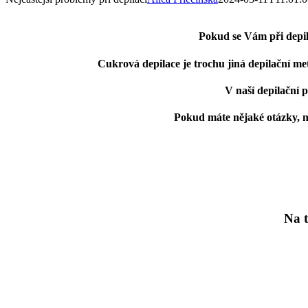
Pokud
se Vám při depil
Cukrová depilace je trochu jiná depilační m
V naší depilační
p
Pokud máte nějaké
otázky
, 
Na t