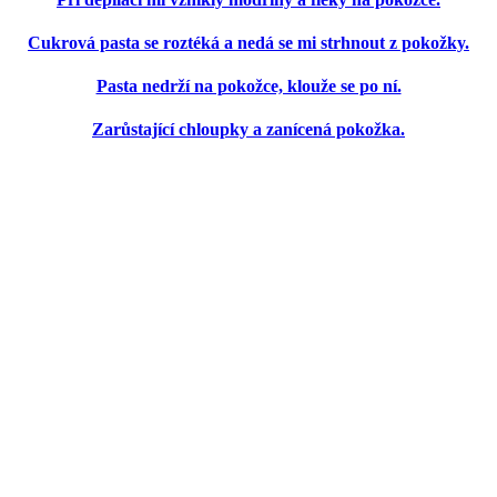
Cukrová pasta se roztéká a nedá se mi strhnout z pokožky.
Pasta nedrží na pokožce, klouže se po ní.
Zarůstající chloupky a zanícená pokožka.