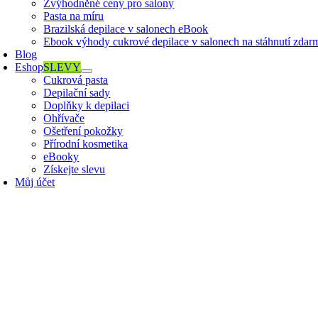
Zvýhodněné ceny pro salony
Pasta na míru
Brazilská depilace v salonech eBook
Ebook výhody cukrové depilace v salonech na stáhnutí zdar
Blog
Eshop
SLEVY
Cukrová pasta
Depilační sady
Doplňky k depilaci
Ohřívače
Ošetření pokožky
Přírodní kosmetika
eBooky
Získejte slevu
Můj účet