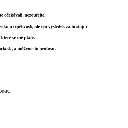
te
očekávali
, nezoufejte
.
iku a trpělivosti, ale ten výsledek za to stojí ?
které se mě ptáte.
cia.sk
, a můžeme
to probrat.
prat.