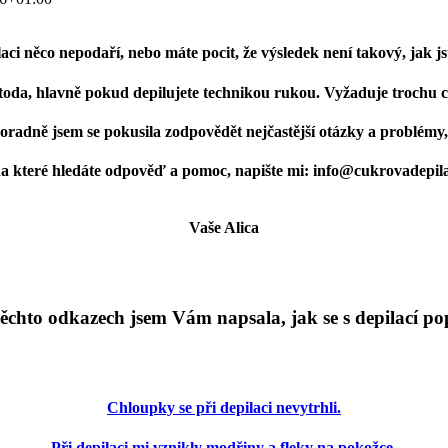
aci něco nepodaří, nebo máte pocit, že výsledek není takový,
jak js
etoda, hlavně pokud depilujete technikou rukou. V
yžaduje
trochu cv
oradně
jsem se pokusila zodpovědět nejčastější otázky a problémy, 
na které hledáte odpověď a pomoc, napište mi: info@cukrovadepila
Vaše Alica
ěchto
odkazech jsem Vám napsala, jak se s depilací po
Chloupky se při depilaci nevytrhli.
Při
depilaci
mi vznikly modřiny a fleky na pokožce.