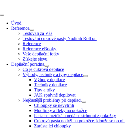
Přeskočit
na
obsah
Toggle
Navigation
Úvod
Reference
Testovali za Vás
Testování cukrové pasty Nadirah Roll on
Reference
Reference eBooky
Vaše depilační fotky
Získejte slevu
Depilační poradna
Co je cukrová depilace
Výhody, techniky a typy depilace
Výhody depilace
Techniky depilace
Tipy a triky
JAK správně depilovat
Nejčastější problémy při depilaci
Chloupky se nevytrhli
Modřinky a fleky na pokožce
Pasta se roztéká a nedá se strhnout z pokožky
Cukrová pasta nedrží na pokožce, klouže se po ní.
Zarůstající chloupky