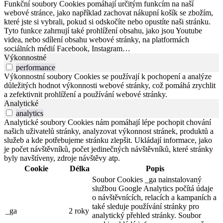
Funkční soubory Cookies pomáhají určitým funkcím na naší
webové stránce, jako například zachovat nákupní košík se zbožím,
které jste si vybrali, pokud si odskočíte nebo opustíte naši stránku.
Tyto funkce zahrnují také prohlížení obsahu, jako jsou Youtube
videa, nebo sdílení obsahu webové stránky, na platformách
sociálních médií Facebook, Instagram…
Výkonnostné
performance
Výkonnostní soubory Cookies se používají k pochopení a analýze
důležitých hodnot výkonnosti webové stránky, což pomáhá zrychlit
a zefektivnit prohlížení a používání webové stránky.
Analytické
analytics
Analytické soubory Cookies nám pomáhají lépe pochopit chování
našich uživatelů stránky, analyzovat výkonnost stránek, produktů a
služeb a kde potřebujeme stránku zlepšit. Ukládají informace, jako
je počet návštěvníků, počet jedinečných návštěvníků, které stránky
byly navštíveny, zdroje návštěvy atp.
Cookie
Délka
Popis
Soubor Cookies _ga nainstalovaný
službou Google Analytics počítá údaje
o návštěvnících, relacích a kampaních a
také sleduje používání stránky pro
_ga
2 roky
analytický přehled stránky. Soubor