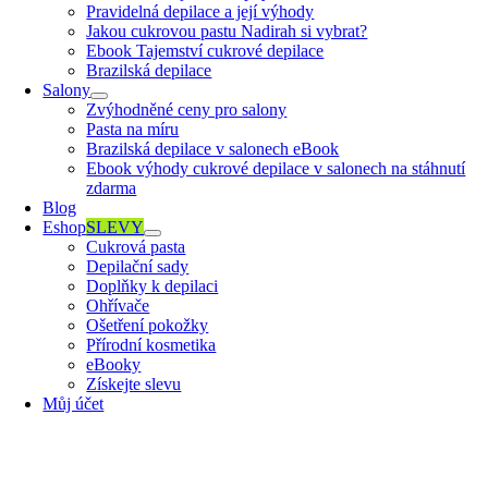
Pravidelná depilace a její výhody
Jakou cukrovou pastu Nadirah si vybrat?
Ebook Tajemství cukrové depilace
Brazilská depilace
Salony
Zvýhodněné ceny pro salony
Pasta na míru
Brazilská depilace v salonech eBook
Ebook výhody cukrové depilace v salonech na stáhnutí
zdarma
Blog
Eshop
SLEVY
Cukrová pasta
Depilační sady
Doplňky k depilaci
Ohřívače
Ošetření pokožky
Přírodní kosmetika
eBooky
Získejte slevu
Můj účet