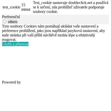
Test_cookie nastavuje doubleclick.net a používá
15
test_cookie
se k určení, zda prohlížeč uživatele podporuje
minut
soubory cookie.
Preferenční
others
Tyto soubory Cookies nám pomáhají ukládat vaše nastavení a
preference prohlížení, jako jsou například jazyková nastavení, aby
naše stránka při vaší příští návštěvě mohla lépe a efektivněji
reagovat.
Uložit a přijmout
Powered by