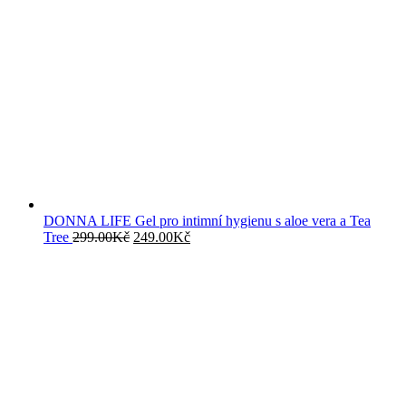
DONNA LIFE Gel pro intimní hygienu s aloe vera a Tea
Původní
Aktuální
Tree
299.00
Kč
249.00
Kč
cena
cena
byla:
je:
299.00Kč.
249.00Kč.