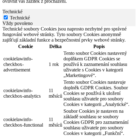
ovlivnit váš zážitek z procházení.
Technické
Technické
Vždy povoleno
Technické soubory Cookies jsou naprosto nezbytné pro správné
fungování webové stránky. Tyto soubory Cookies anonymně
zajišťují základní funkce a bezpečnostní prvky webové stránky.
Cookie
Délka
Popis
Tento soubor Cookies nastavený
cookielawinfo-
doplňkem GDPR Cookies se
checkbox-
1 rok
používá k zaznamenání souhlasu
advertisement
uživatele s Cookies v kategorii
„Marketingové“.
Tento soubor Cookies nastavuje
doplněk GDPR Cookies. Soubor
cookielawinfo-
11
Cookies se používá k uložení
checkbox-analytics
měsíců
souhlasu uživatele pro soubory
Cookies v kategorii „Analytické“.
Soubor Cookies je nastaven na
základě souhlasu se soubory
cookielawinfo-
11
Cookies GDPR pro zaznamenání
checkbox-functional
měsíců
souhlasu uživatele pro soubory
Cookies v kategorii „Funkční“.