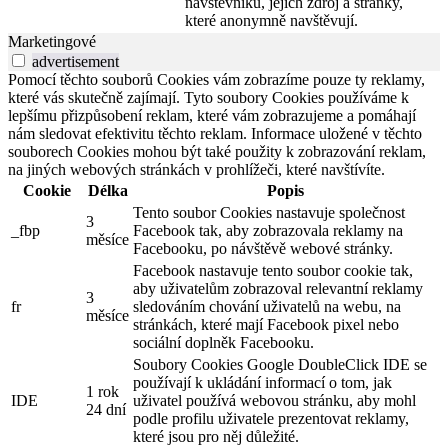
návštěvníků, jejich zdroj a stránky,
které anonymně navštěvují.
Marketingové
advertisement
Pomocí těchto souborů Cookies vám zobrazíme pouze ty reklamy,
které vás skutečně zajímají. Tyto soubory Cookies používáme k
lepšímu přizpůsobení reklam, které vám zobrazujeme a pomáhají
nám sledovat efektivitu těchto reklam. Informace uložené v těchto
souborech Cookies mohou být také použity k zobrazování reklam,
na jiných webových stránkách v prohlížeči, které navštívíte.
Cookie
Délka
Popis
Tento soubor Cookies nastavuje společnost
3
_fbp
Facebook tak, aby zobrazovala reklamy na
měsíce
Facebooku, po návštěvě webové stránky.
Facebook nastavuje tento soubor cookie tak,
aby uživatelům zobrazoval relevantní reklamy
3
fr
sledováním chování uživatelů na webu, na
měsíce
stránkách, které mají Facebook pixel nebo
sociální doplněk Facebooku.
Soubory Cookies Google DoubleClick IDE se
používají k ukládání informací o tom, jak
1 rok
IDE
uživatel používá webovou stránku, aby mohl
24 dní
podle profilu uživatele prezentovat reklamy,
které jsou pro něj důležité.