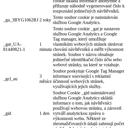
cookie ukládá informace anonymně a
přiřazuje náhodně vygenerované číslo k
rozpoznání jedinečných návštěvníků.
Tento soubor cookie je nainstalován
_ga_3BYG1062RJ
2 roky
službou Google Analytics.
Tento soubor cookie _gat je nastaven
službou Google Analytics a Google
Tag manager, který umožňuje
_gat_UA-
1
vlastníkům webových stránek sledovat
81449821-1
minuta
chování návštěvníků a měřit výkonnost
stránek. Soubor v názvu obsahuje
jedinečné identifikační číslo účtu nebo
webové stránky, na které se vztahuje.
Soubor poskytuje Google Tag Manager
3
informace související s reklamní
_gcl_au
měsíce
účinností webových stránek,
využívajících jejich služby.
Soubor Cookie _gid nainstalovaný
službou Google Analytics ukládá
informace o tom, jak návštěvníci
používají webovou stránku, a zároveň
_gid
1 den
vytváří analytickou zprávu o
výkonnosti webu. Některé ze
shromažďovaných údajů zahrnují počet